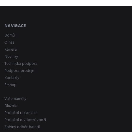
NAVIGACE
Domů
O nás
Kariéra
Novinky
Technická podpora
Podpora prodeje
Kontakty
E-shop
Vaše náměty
Dlužníci
Protokol reklamace
Protokol o vrácení zboží
Zpětný odběr baterií