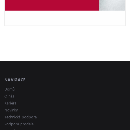
NAVIGACE
Domů
O nás
Kariéra
Novinky
Technická podpora
Podpora prodeje